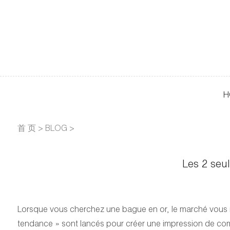
H
首 页
>
BLOG
>
Les 2 seu
Lorsque vous cherchez une bague en or, le marché vous noi
tendance » sont lancés pour créer une impression de com