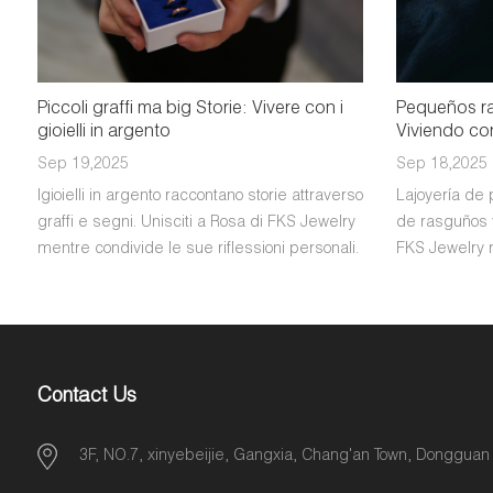
Piccoli graffi ma big Storie: Vivere con i
Pequeños ra
gioielli in argento
Viviendo co
Sep 19,2025
Sep 18,2025
Igioielli in argento raccontano storie attraverso
Lajoyería de 
graffi e segni. Unisciti a Rosa di FKS Jewelry
de rasguños 
mentre condivide le sue riflessioni personali.
FKS Jewelry 
reflexiones p
Contact Us
3F, NO.7, xinyebeijie, Gangxia, Chang'an Town, Dongguan