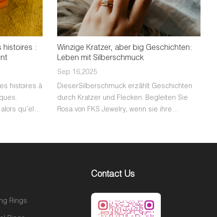
histoires :
Winzige Kratzer, aber big Geschichten:
ent
Leben mit Silberschmuck
Sep 16,2025
es histoires à
DieserSilberschmuck erzählt Geschichten
rques.
durch Kratzer und Flecken. Begleiten Sie
alors qu’elle
Rosa von FKS Jewelry, wenn sie ihre
lles.
persönlichen Gedanken teilt.
Contact Us
ng Rings