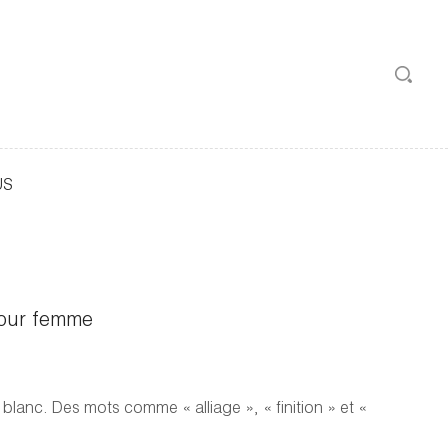
US
pour femme
blanc. Des mots comme « alliage », « finition » et «