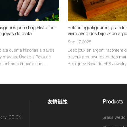
sguños pero b ig Historias:
Petites égratignures, grandes 
n joyas de plata
vivre avec des bijoux en arg
Sep 17,2025
plata cuenta historias a través
Lesbijoux en argent racontent d
y marcas. Únase a Rosa de
travers des rayures et des ma
mientras comparte sus
Rejoignez Rosa de FKS Jewelry 
ersonales.
partage ses réflexions personne
友情链接
Products
 city, GD,CN
Brass Weddi